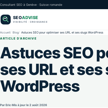
Consultant SEO à Genève · Suisse romande
Accueil
Blog
Astuces SEO pour optimiser ses URL et ses slugs WordPress
ARTICLE D’ARCHIVE
Astuces SEO p
ses URL et ses
WordPress
Par Eric
·
Mis à jour le 2 août 2026